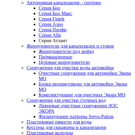
Автономная канализация – септики
Серия Био
Серия Био Макс
Серия Fintek
Серия Аэро
Серия Профи
Серия Alfa
Серия Атлант
Жироуловители для канализации и стоков
Жироуловители под мойку
Промышленные
Цеховые жироуловители
Сооружения для очистки воды автомойки
Очистные сооружения для автомойки Экора
МО
Блоки рециркуляции для автомойки Экора
МО
Комплектующие для очистных Экора МО
Сооружения для очистки сточных вод
Ливневые очистные сооружения ЛОС
ЭКОРА
Фильтрующие патроны Servo-Patron
Пластиковые емкости для воды
Кессоны для скважины и канализации
Пластиковые колодцы