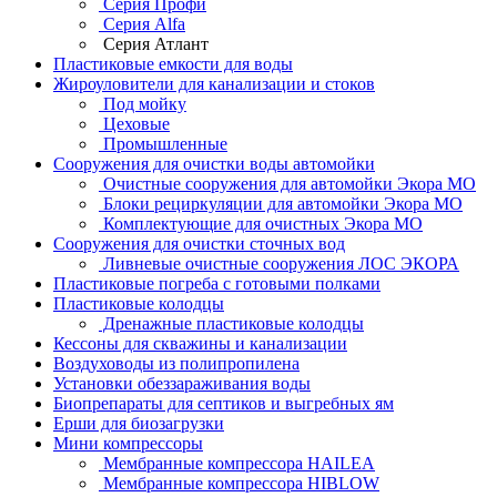
Серия Профи
Серия Alfa
Серия Атлант
Пластиковые емкости для воды
Жироуловители для канализации и стоков
Под мойку
Цеховые
Промышленные
Сооружения для очистки воды автомойки
Очистные сооружения для автомойки Экора МО
Блоки рециркуляции для автомойки Экора МО
Комплектующие для очистных Экора МО
Сооружения для очистки сточных вод
Ливневые очистные сооружения ЛОС ЭКОРА
Пластиковые погреба с готовыми полками
Пластиковые колодцы
Дренажные пластиковые колодцы
Кессоны для скважины и канализации
Воздуховоды из полипропилена
Установки обеззараживания воды
Биопрепараты для септиков и выгребных ям
Ерши для биозагрузки
Мини компрессоры
Мембранные компрессора HAILEA
Мембранные компрессора HIBLOW