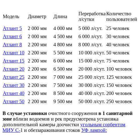
Переработка
Количество
Модель
Диаметр
Длина
л/сутки
пользователей
Атлант 5
2 000 мм
4 000 мм
5 000 л/сут.
25 человек
Атлант 6
2 000 мм
4 500 мм
6 000 л/сут.
30 человек
Атлант 8
2 200 мм
4 800 мм
8 000 л/сут.
40 человек
Атлант 10
2 200 мм
5 500 мм
10 000 л/сут.
50 человек
Атлант 15
2 200 мм
6 000 мм
15 000 л/сут.
75 человек
Атлант 20
2 200 мм
6 500 мм
20 000 л/сут.
100 человек
Атлант 25
2 200 мм
7 000 мм
25 000 л/сут.
125 человек
Атлант 30
2 200 мм
7 500 мм
30 000 л/сут.
150 человек
Атлант 40
2 200 мм
8 500 мм
40 000 л/сут.
200 человек
Атлант 50
2 200 мм
9 500 мм
50 000 л/сут.
250 человек
В случае
установки
очистного сооружения
в 1 санитарной
зоне
вблизи водоемов и рек предусмотрена установка
дополнительной камеры доочистки
угольным сорбентом
МИУ С-
1 и обеззараживания стоков
УФ лампой: