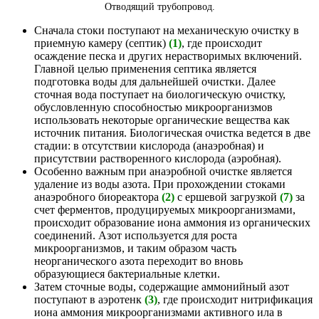
Отводящий трубопровод.
Сначала стоки поступают на механическую очистку в
приемную камеру (септик)
(1)
, где происходит
осаждение песка и других нерастворимых включений.
Главной целью применения септика является
подготовка воды для дальнейшей очистки. Далее
сточная вода поступает на биологическую очистку,
обусловленную способностью микроорганизмов
использовать некоторые органические вещества как
источник питания. Биологическая очистка ведется в две
стадии: в отсутствии кислорода (анаэробная) и
присутствии растворенного кислорода (аэробная).
Особенно важным при анаэробной очистке является
удаление из воды азота. При прохождении стоками
анаэробного биореактора
(2)
с ершевой загрузкой
(7)
за
счет ферментов, продуцируемых микроорганизмами,
происходит образование иона аммония из органических
соединений. Азот используется для роста
микроорганизмов, и таким образом часть
неорганического азота переходит во вновь
образующиеся бактериальные клетки.
Затем сточные воды, содержащие аммонийный азот
поступают в аэротенк
(3)
, где происходит нитрификация
иона аммония микроорганизмами активного ила в