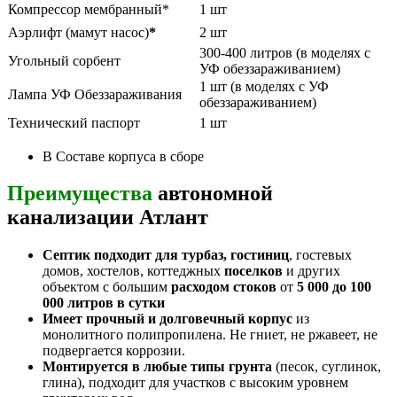
Компрессор мембранный*
1 шт
Аэрлифт (мамут насос)
*
2 шт
300-400 литров (в моделях с
Угольный сорбент
УФ обеззараживанием)
1 шт (в моделях с УФ
Лампа УФ Обеззараживания
обеззараживанием)
Технический паспорт
1 шт
В Составе корпуса в сборе
Преимущества
автономной
канализации Атлант
Септик подходит для турбаз, гостиниц
, гостевых
домов, хостелов, коттеджных
поселков
и других
объектом с большим
расходом стоков
от
5 000 до 100
000 литров в сутки
Имеет прочный и долговечный корпус
из
монолитного полипропилена. Не гниет, не ржавеет, не
подвергается коррозии.
Монтируется в любые типы грунта
(песок, суглинок,
глина), подходит для участков с высоким уровнем