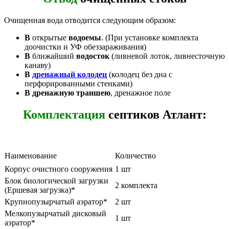
Очищенная вода отводится следующим образом:
В
открытые
водоемы
. (При установке комплекта
доочистки и УФ обеззараживания)
В
ближайший
водосток
(ливневой лоток, ливнесточную
канаву)
В
дренажный колодец
(колодец без дна с
перфорированными стенками)
В дренажную траншею
, дренажное поле
Комплектация
септиков Атлант:
Наименование
Количество
Корпус очистного сооружения
1 шт
Блок биологической загрузки
2 комплекта
(Ершевая загрузка)*
Крупнопузырчатый аэратор*
2 шт
Мелкопузырчатый дисковый
1 шт
аэратор*