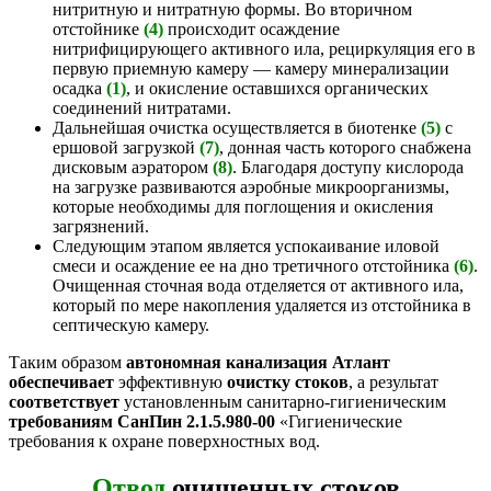
нитритную и нитратную формы. Во вторичном
отстойнике
(4)
происходит осаждение
нитрифицирующего активного ила, рециркуляция его в
первую приемную камеру — камеру минерализации
осадка
(1)
, и окисление оставшихся органических
соединений нитратами.
Дальнейшая очистка осуществляется в биотенке
(5)
с
ершовой загрузкой
(7)
, донная часть которого снабжена
дисковым аэратором
(8)
. Благодаря доступу кислорода
на загрузке развиваются аэробные микроорганизмы,
которые необходимы для поглощения и окисления
загрязнений.
Следующим этапом является успокаивание иловой
смеси и осаждение ее на дно третичного отстойника
(6)
.
Очищенная сточная вода отделяется от активного ила,
который по мере накопления удаляется из отстойника в
септическую камеру.
Таким образом
автономная канализация Атлант
обеспечивает
эффективную
очистку стоков
, а результат
соответствует
установленным санитарно-гигиеническим
требованиям СанПин 2.1.5.980-00
«Гигиенические
требования к охране поверхностных вод.
Отвод
очищенных стоков