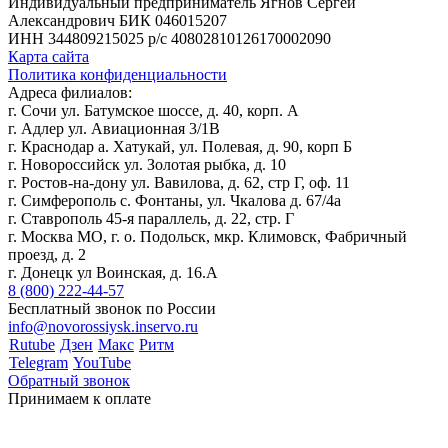
Индивидуальный предприниматель Ягнов Сергей
Александрович
БИК 046015207
ИНН 344809215025
р/с 40802810126170002090
Карта сайта
Политика конфиденциальности
Адреса филиалов:
г. Сочи ул. Батумское шоссе, д. 40, корп. А
г. Адлер ул. Авиационная 3/1В
г. Краснодар а. Хатукай, ул. Полевая, д. 90, корп Б
г. Новороссийск ул. Золотая рыбка, д. 10
г. Ростов-на-дону ул. Вавилова, д. 62, стр Г, оф. 11
г. Симферополь с. Фонтаны, ул. Чкалова д. 67/4а
г. Ставрополь 45-я параллель, д. 22, стр. Г
г. Москва МО, г. о. Подольск, мкр. Климовск, Фабричный
проезд, д. 2
г. Донецк ул Воинская, д. 16.А
8 (800) 222-44-57
Бесплатный звонок по России
info@novorossiysk.inservo.ru
Rutube
Дзен
Макс
Ритм
Telegram
YouTube
Обратный звонок
Принимаем к оплате