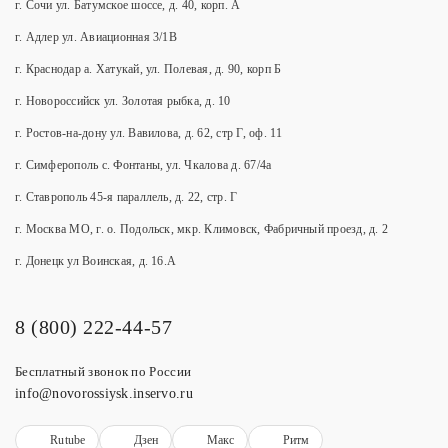
г. Сочи ул. Батумское шоссе, д. 40, корп. А
г. Адлер ул. Авиационная 3/1В
г. Краснодар а. Хатукай, ул. Полевая, д. 90, корп Б
г. Новороссийск ул. Золотая рыбка, д. 10
г. Ростов-на-дону ул. Вавилова, д. 62, стр Г, оф. 11
г. Симферополь с. Фонтаны, ул. Чкалова д. 67/4а
г. Ставрополь 45-я параллель, д. 22, стр. Г
г. Москва МО, г. о. Подольск, мкр. Климовск, Фабричный проезд, д. 2
г. Донецк ул Воинская, д. 16.А
8 (800) 222-44-57
Бесплатный звонок по России
info@novorossiysk.inservo.ru
Rutube
Дзен
Макс
Ритм