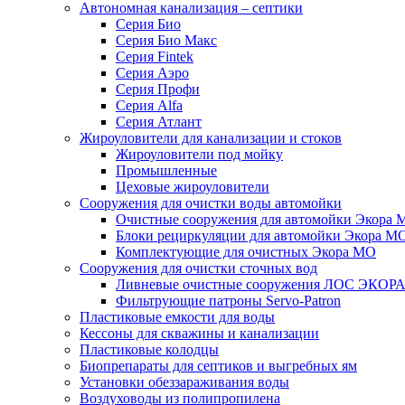
Автономная канализация – септики
Серия Био
Серия Био Макс
Серия Fintek
Серия Аэро
Серия Профи
Серия Alfa
Серия Атлант
Жироуловители для канализации и стоков
Жироуловители под мойку
Промышленные
Цеховые жироуловители
Сооружения для очистки воды автомойки
Очистные сооружения для автомойки Экора 
Блоки рециркуляции для автомойки Экора М
Комплектующие для очистных Экора МО
Сооружения для очистки сточных вод
Ливневые очистные сооружения ЛОС ЭКОР
Фильтрующие патроны Servo-Patron
Пластиковые емкости для воды
Кессоны для скважины и канализации
Пластиковые колодцы
Биопрепараты для септиков и выгребных ям
Установки обеззараживания воды
Воздуховоды из полипропилена