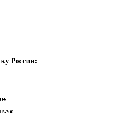
ку России:
ow
HP-200