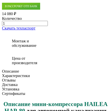
В РАССРОЧКУ ОТП БАНК
14 080 ₽
Количество
Количество
товара
Скачать техпаспорт
Компрессор
HAILEA
HAP-
Монтаж и
80
обслуживание
Цена от
производителя
Описание
Характеристики
Отзывы
Доставка
Установка
Сертификаты
Описание мини-компрессора HAILEA
HAP-80
для автономной канализации