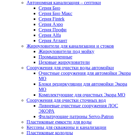
Автономная канализация – септики
Серия Био
Серия Био Макс
Серия Fintek
Серия Аэро
Серия Профи
Серия Alfa
Серия Атлант
Жироуловители для канализации и стоков
Жироуловители под мойку
Промышленные
Цеховые жироуловители
Сооружения для очистки воды автомойки
Очистные сооружения для автомойки Экора
МО
Блоки рециркуляции для автомойки Экора
МО
Комплектующие для очистных Экора МО
Сооружения для очистки сточных вод
Ливневые очистные сооружения ЛОС
ЭКОРА
Фильтрующие патроны Servo-Patron
Пластиковые емкости для воды
Кессоны для скважины и канализации
Пластиковые колодцы