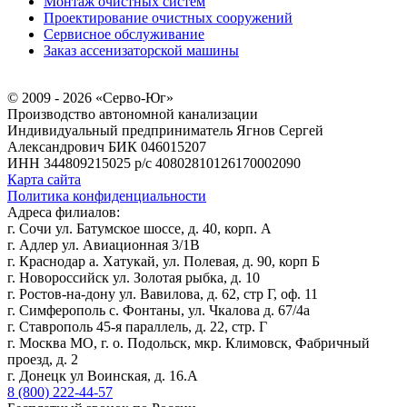
Монтаж очистных систем
Проектирование очистных сооружений
Сервисное обслуживание
Заказ ассенизаторской машины
© 2009 - 2026 «Серво-Юг»
Производство автономной канализации
Индивидуальный предприниматель Ягнов Сергей
Александрович
БИК 046015207
ИНН 344809215025
р/с 40802810126170002090
Карта сайта
Политика конфиденциальности
Адреса филиалов:
г. Сочи ул. Батумское шоссе, д. 40, корп. А
г. Адлер ул. Авиационная 3/1В
г. Краснодар а. Хатукай, ул. Полевая, д. 90, корп Б
г. Новороссийск ул. Золотая рыбка, д. 10
г. Ростов-на-дону ул. Вавилова, д. 62, стр Г, оф. 11
г. Симферополь с. Фонтаны, ул. Чкалова д. 67/4а
г. Ставрополь 45-я параллель, д. 22, стр. Г
г. Москва МО, г. о. Подольск, мкр. Климовск, Фабричный
проезд, д. 2
г. Донецк ул Воинская, д. 16.А
8 (800) 222-44-57