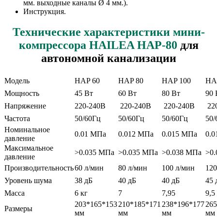
мм. выходные каналы Ø 4 мм.).
Инструкция.
Технические характеристики мини-
компрессора HAILEA HAP-80
для
автономной канализации
Модель
HAP 60
HAP 80
HAP 100
HA
Мощность
45 Вт
60 Вт
80 Вт
90 
Напряжение
220-240В
220-240В
220-240В
22
Частота
50/60Гц
50/60Гц
50/60Гц
50/
Номинальное
0.01 МПа
0.012 МПа
0.015 МПа
0.
давление
Максимальное
>0.035 МПа
>0.035 МПа
>0.038 МПа
>0
давление
Производительность
60 л/мин
80 л/мин
100 л/мин
120
Уровень шума
38 дБ
40 дБ
40 дБ
45 
Масса
6 кг
7
7,95
9,5
203*165*153
210*185*171
238*196*177
265
Размеры
мм
мм
мм
мм