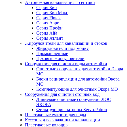
Автономная канализация – септики
Серия Био
Серия Био Макс
Серия Fintek
Серия Аэро
Серия Профи
Серия Alfa
Серия Атлант
Жироуловители для канализации и стоков
Жироуловители под мойку
Промышленные
Цеховые жироуловители
Сооружения для очистки воды автомойки
Очистные сооружения для автомойки Экора
МО
Блоки рециркуляции для автомойки Экора
МО
Комплектующие для очистных Экора МО
Сооружения для очистки сточных вод
Ливневые очистные сооружения ЛОС
ЭКОРА
Фильтрующие патроны Servo-Patron
Пластиковые емкости для воды
Кессоны для скважины и канализации
Пластиковые колодцы