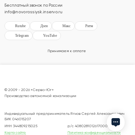
Бесплатный звонок по России
info@novorossiysk.inservo.ru
Rutube
Дзен
Макс
Ритм
Telegram
YouTube
Принимаем к оплате
© 2009 - 2026 «Серво-Юг»
Производство автономной канализации
Индивидуальный предприниматель Ягнов Сергей Александрович
БИК 046015207
ИНН 344809215025
р/с 40802810126170002090
Карта сайта
Политика конфиденциальности