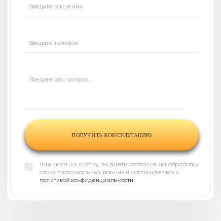
У вас есть вопросы
Введите ваше имя
или нужна наша
консультация?
Введите телефон
Напишите ваш вопрос,
и наши
менеджеры свяжутся
с вами в течение 30
Введите ваш вопрос...
минут
и проконсультируют по всем
интересующим вас вопросам
Нажимая на кнопку, вы даете согласие на обработку
своих персональных данных и соглашаетесь с
политикой конфиденциальности