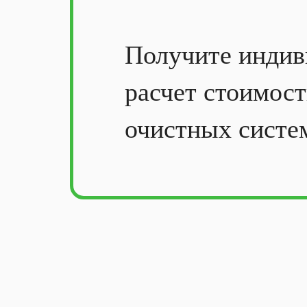
Получите
индив
расчет стоимос
очистных систе