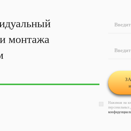
идуальный
Введит
ти
монтажа
Введит
м
З
и
Нажимая на кн
персональных 
конфиденциал