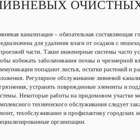
ЛИВНЕВЫХ ОЧИСТНЫ
ивневая канализация – обязательная составляющая г
редназначена для удаления влаги от осадков с пеше
проезжей части. Такие инженерные системы часто у
обы избежать заболачивания почвы и чрезмерной вл
оммуникации попадают листья, остатки растений и р
тложения. Регулярное обслуживание ливневой канали
агрязнения, устранять поврежденные элементы и под
истемы. Некоторые работы на придомовом участке м
мплексного технического обслуживания следует зак
емонт, техобслуживание и профилактику городских
пециализированные организации.