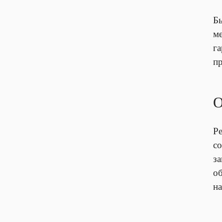
Б
м
г
п
О
Р
со
з
об
н