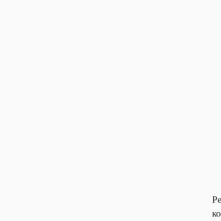
Ре
ко