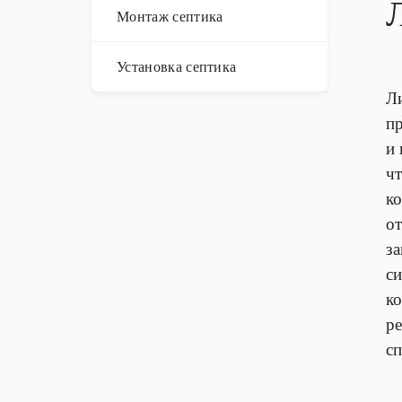
Монтаж септика
Установка септика
Л
п
и 
чт
к
о
з
с
ко
р
с