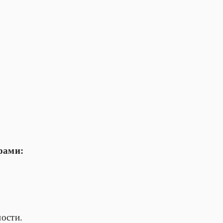
рами:
ости.