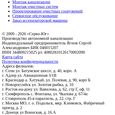
Монтаж канализации
Монтаж очистных систем
Проектирование очистных сооружений
Сервисное обслуживание
Заказ ассенизаторской машины
© 2009 - 2026 «Серво-Юг»
Производство автономной канализации
Индивидуальный предприниматель Ягнов Сергей
Александрович
БИК 046015207
ИНН 344809215025
р/с 40802810126170002090
Карта сайта
Политика конфиденциальности
Адреса филиалов:
г. Сочи ул. Батумское шоссе, д. 40, корп. А
г. Адлер ул. Авиационная 3/1В
г. Краснодар а. Хатукай, ул. Полевая, д. 90, корп Б
г. Новороссийск ул. Золотая рыбка, д. 10
г. Ростов-на-дону ул. Вавилова, д. 62, стр Г, оф. 11
г. Симферополь с. Фонтаны, ул. Чкалова д. 67/4а
г. Ставрополь 45-я параллель, д. 22, стр. Г
г. Москва МО, г. о. Подольск, мкр. Климовск, Фабричный
проезд, д. 2
г. Донецк ул Воинская, д. 16.А