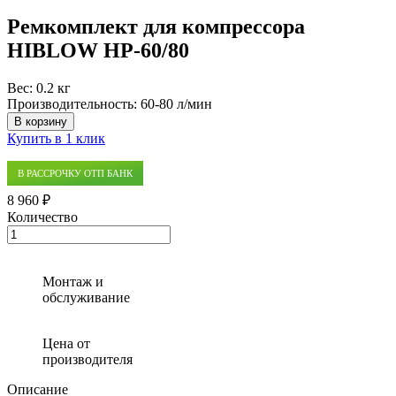
Ремкомплект для компрессора
HIBLOW HP-60/80
Вес:
0.2 кг
Производительность:
60-80 л/мин
В корзину
Купить в 1 клик
В РАССРОЧКУ ОТП БАНК
8 960 ₽
Количество
Количество
товара
Ремкомплект
для
Монтаж и
компрессора
обслуживание
HIBLOW
HP-
60/80
Цена от
производителя
Описание