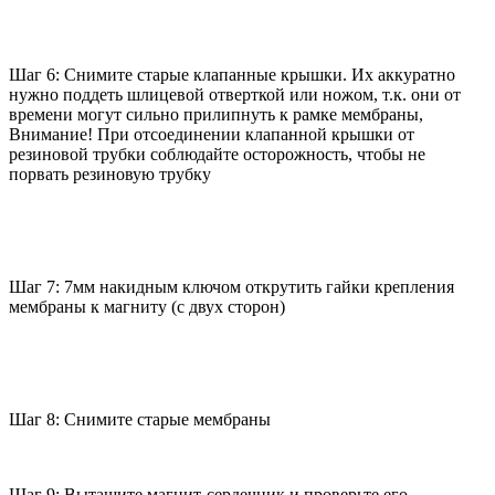
Шаг 6: Снимите старые клапанные крышки. Их аккуратно
нужно поддеть шлицевой отверткой или ножом, т.к. они от
времени могут сильно прилипнуть к рамке мембраны,
Внимание! При отсоединении клапанной крышки от
резиновой трубки соблюдайте осторожность, чтобы не
порвать резиновую трубку
Шаг 7: 7мм накидным ключом открутить гайки крепления
мембраны к магниту (с двух сторон)
Шаг 8: Снимите старые мембраны
Шаг 9: Вытащите магнит-сердечник и проверьте его