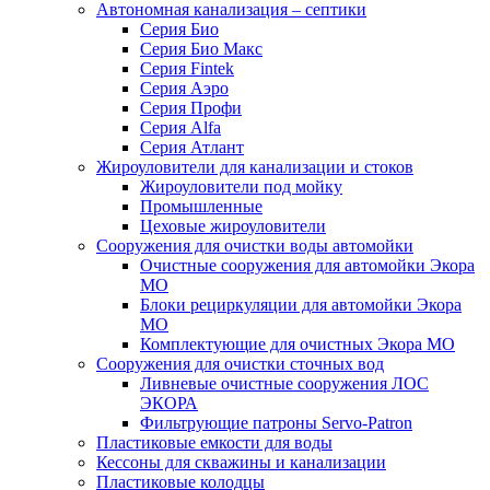
Автономная канализация – септики
Серия Био
Серия Био Макс
Серия Fintek
Серия Аэро
Серия Профи
Серия Alfa
Серия Атлант
Жироуловители для канализации и стоков
Жироуловители под мойку
Промышленные
Цеховые жироуловители
Сооружения для очистки воды автомойки
Очистные сооружения для автомойки Экора
МО
Блоки рециркуляции для автомойки Экора
МО
Комплектующие для очистных Экора МО
Сооружения для очистки сточных вод
Ливневые очистные сооружения ЛОС
ЭКОРА
Фильтрующие патроны Servo-Patron
Пластиковые емкости для воды
Кессоны для скважины и канализации
Пластиковые колодцы